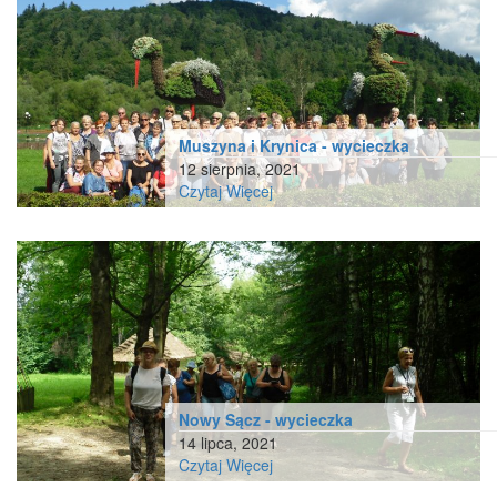
Muszyna i Krynica - wycieczka
12 sierpnia, 2021
Czytaj Więcej
Nowy Sącz - wycieczka
14 lipca, 2021
Czytaj Więcej