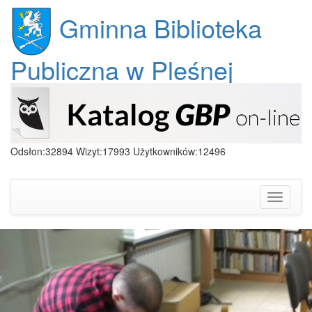
Gminna Biblioteka
Publiczna w Pleśnej
Odsłon:32894 Wizyt:17993 Użytkowników:12496
Toggle
navigati