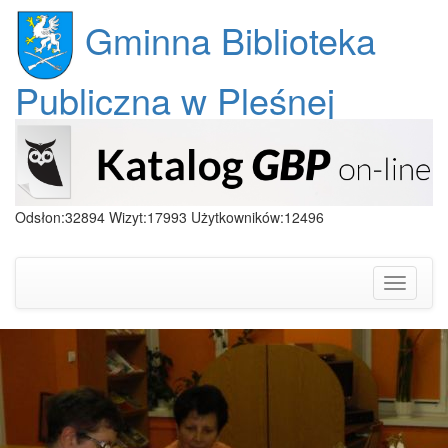
Gminna Biblioteka
Publiczna w Pleśnej
Odsłon:32894 Wizyt:17993 Użytkowników:12496
Toggle
navigati