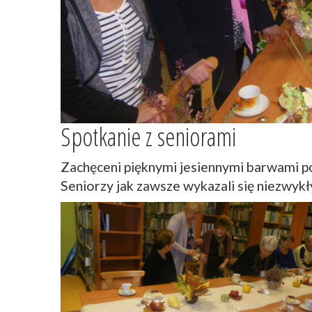
Spotkanie z seniorami
Zachęceni pięknymi jesiennymi barwami 
Seniorzy jak zawsze wykazali się niezwyk