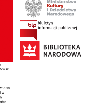
m
zewski.
ównanie
i w
ch
ańca