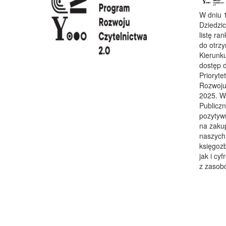
W dniu 1
Dziedzi
listę ra
do otrz
Kierunku
dostęp 
Prioryt
Rozwoju 
2025. Wn
Publiczn
pozytyw
na zaku
naszych 
księgozb
jak i cy
z zasobó