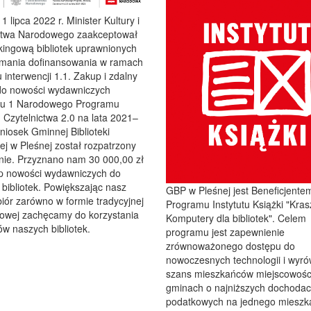
1 lipca 2022 r. Minister Kultury i
ctwa Narodowego zaakceptował
nkingową bibliotek uprawnionych
ymania dofinansowania w ramach
 interwencji 1.1. Zakup i zdalny
do nowości wydawniczych
etu 1 Narodowego Programu
Czytelnictwa 2.0 na lata 2021–
iosek Gminnej Biblioteki
ej w Pleśnej został rozpatrzony
nie. Przyznano nam 30 000,00 zł
p nowości wydawniczych do
bibliotek. Powiększając nasz
GBP w Pleśnej jest Beneficjente
iór zarówno w formie tradycyjnej
Programu Instytutu Książki "Kras
frowej zachęcamy do korzystania
Komputery dla bibliotek". Celem
w naszych bibliotek.
programu jest zapewnienie
zrównoważonego dostępu do
nowoczesnych technologii i wyr
szans mieszkańców miejscowośc
gminach o najniższych dochoda
podatkowych na jednego mieszk