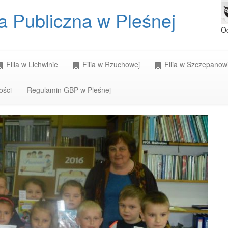
a Publiczna w Pleśnej
O
Filia w Lichwinie
Filia w Rzuchowej
Filia w Szczepanow
ości
Regulamin GBP w Pleśnej