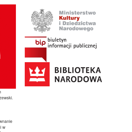
m
zewski.
ównanie
i w