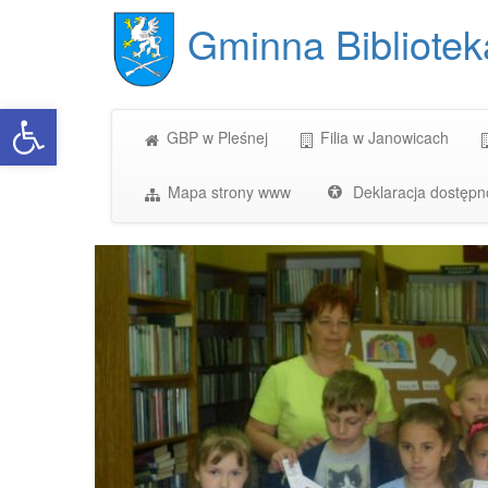
Gminna Bibliotek
Open toolbar
GBP w Pleśnej
Filia w Janowicach
Mapa strony www
Deklaracja dostępn