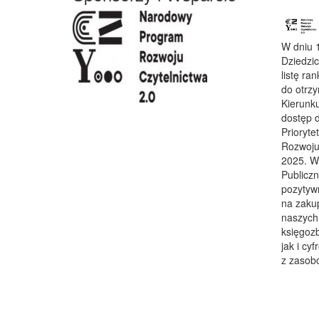
W dniu 1
Dziedzi
listę ra
do otrz
Kierunku
dostęp 
Prioryt
Rozwoju 
2025. Wn
Publiczn
pozytyw
na zaku
naszych 
księgozb
jak i cy
z zasobó