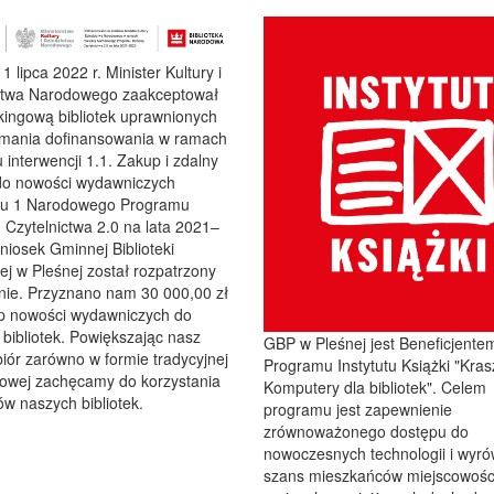
1 lipca 2022 r. Minister Kultury i
ctwa Narodowego zaakceptował
nkingową bibliotek uprawnionych
ymania dofinansowania w ramach
 interwencji 1.1. Zakup i zdalny
do nowości wydawniczych
etu 1 Narodowego Programu
Czytelnictwa 2.0 na lata 2021–
iosek Gminnej Biblioteki
ej w Pleśnej został rozpatrzony
nie. Przyznano nam 30 000,00 zł
p nowości wydawniczych do
bibliotek. Powiększając nasz
GBP w Pleśnej jest Beneficjente
iór zarówno w formie tradycyjnej
Programu Instytutu Książki "Kras
frowej zachęcamy do korzystania
Komputery dla bibliotek". Celem
w naszych bibliotek.
programu jest zapewnienie
zrównoważonego dostępu do
nowoczesnych technologii i wyr
szans mieszkańców miejscowośc