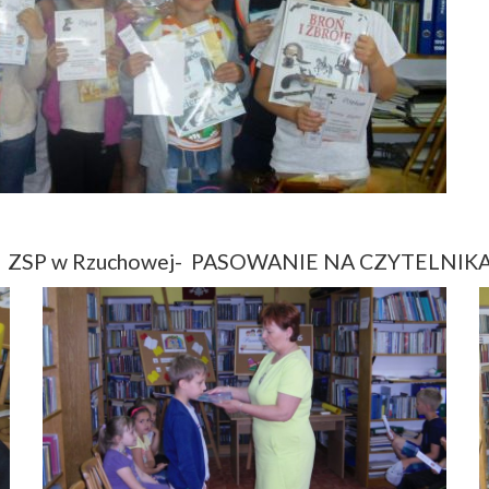
 i „B” ZSP w Rzuchowej- PASOWANIE NA CZYTELNIK