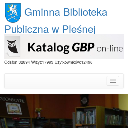
Gminna Biblioteka
Publiczna w Pleśnej
Odsłon:32894 Wizyt:17993 Użytkowników:12496
Toggle
navigati