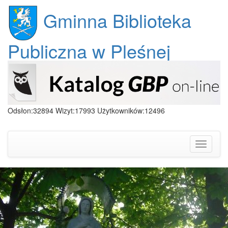
Gminna Biblioteka
Publiczna w Pleśnej
Odsłon:32894 Wizyt:17993 Użytkowników:12496
Toggle
navigati