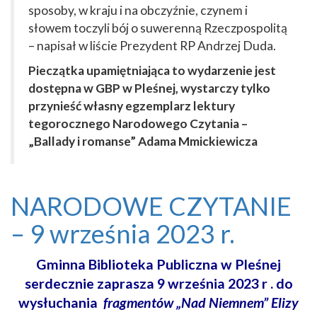
sposoby, w kraju i na obczyźnie, czynem i
słowem toczyli bój o suwerenną Rzeczpospolitą
– napisał w liście Prezydent RP Andrzej Duda.
Pieczątka upamiętniająca to wydarzenie jest
dostępna w GBP w Pleśnej, wystarczy tylko
przynieść własny egzemplarz lektury
tegorocznego Narodowego Czytania –
„Ballady i romanse” Adama Mmickiewicza
NARODOWE CZYTANIE
– 9 września 2023 r.
Gminna Biblioteka Publiczna w Pleśnej
serdecznie zaprasza 9 września 2023 r . do
wysłuchania
fragmentów „Nad Niemnem” Elizy