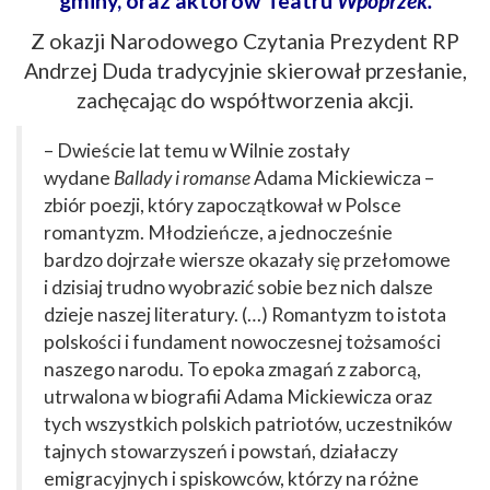
gminy, oraz aktorów Teatru
Wpoprzek.
Z okazji Narodowego Czytania Prezydent RP
Andrzej Duda tradycyjnie skierował przesłanie,
zachęcając do współtworzenia akcji.
– Dwieście lat temu w Wilnie zostały
wydane
Ballady i romanse
Adama Mickiewicza –
zbiór poezji, który zapoczątkował w Polsce
romantyzm. Młodzieńcze, a jednocześnie
bardzo dojrzałe wiersze okazały się przełomowe
i dzisiaj trudno wyobrazić sobie bez nich dalsze
dzieje naszej literatury. (…) Romantyzm to istota
polskości i fundament nowoczesnej tożsamości
naszego narodu. To epoka zmagań z zaborcą,
utrwalona w biografii Adama Mickiewicza oraz
tych wszystkich polskich patriotów, uczestników
tajnych stowarzyszeń i powstań, działaczy
emigracyjnych i spiskowców, którzy na różne